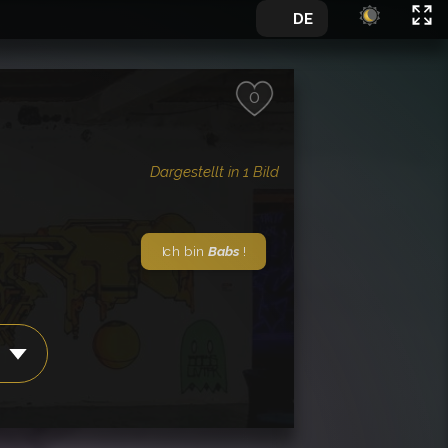
🇩🇪
DE
0
Dargestellt in 1 Bild
Ich bin
Babs
!