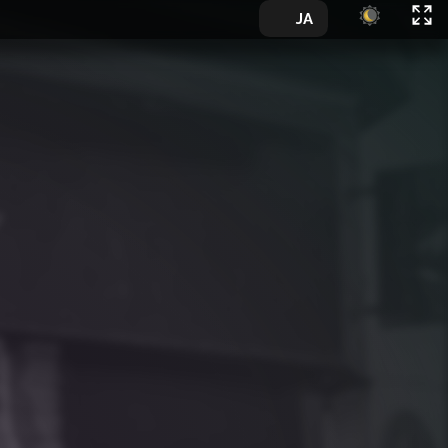
🇯🇵
JA