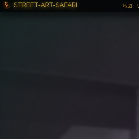
STREET-ART-SAFARI
地図